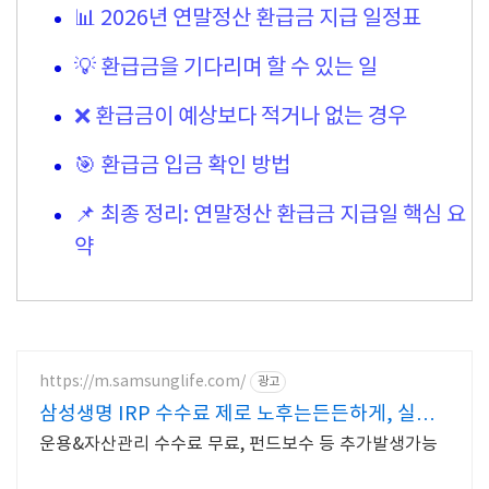
📊 2026년 연말정산 환급금 지급 일정표
💡 환급금을 기다리며 할 수 있는 일
❌ 환급금이 예상보다 적거나 없는 경우
🎯 환급금 입금 확인 방법
📌 최종 정리: 연말정산 환급금 지급일 핵심 요
약
https://m.samsunglife.com/
광고
삼성생명 IRP 수수료 제로 노후는든든하게, 실속
은제대로
운용&자산관리 수수료 무료, 펀드보수 등 추가발생가능