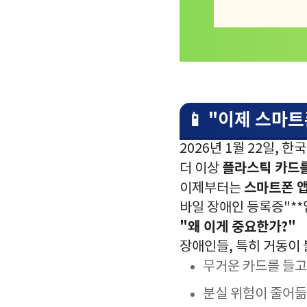
📱 "이제 스마
2026년 1월 22일,
플라스틱 카드를
더 이상
스마트폰 앱
이제부터는
바일 장애인 등록증"**
"왜 이게 중요한가?"
장애인들, 특히 거동이
무거운 카드를 들고
분실 위험이 줄어듦