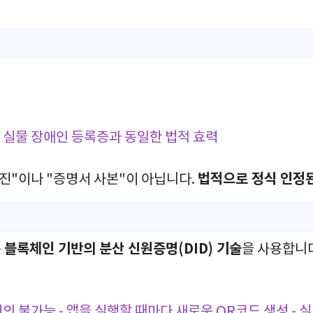
 실물 장애인 등록증과 동일한 법적 효력
법적으로 정식 인정
진"이나 "증명서 사본"이 아닙니다.
블록체인 기반의 분산 신원증명(DID) 기술
은
을 사용합니
거의 불가능
- 앱을 실행할 때마다 새로운 QR코드 생성
- 