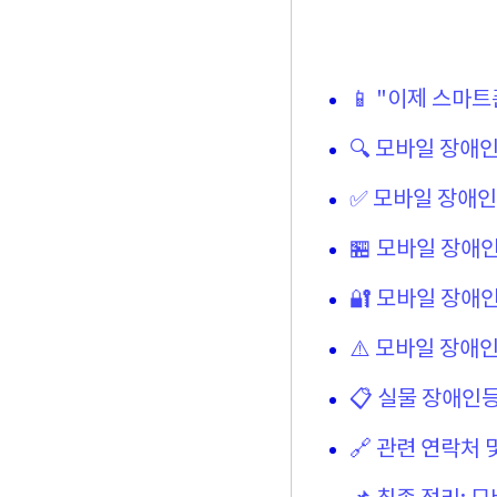
📱 "이제 스마
🔍 모바일 장애
✅ 모바일 장애인
🏪 모바일 장애
🔐 모바일 장애
⚠️ 모바일 장애
📋 실물 장애인
🔗 관련 연락처 