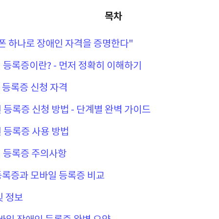
목차
트폰 하나로 장애인 자격을 증명한다"
인 등록증이란? - 먼저 정확히 이해하기
 등록증 신청 자격
인 등록증 신청 방법 - 단계별 완벽 가이드
인 등록증 사용 방법
인 등록증 주의사항
등록증과 모바일 등록증 비교
및 정보