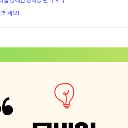
모바일 장애인 등록증 완벽 요약
신청하세요!