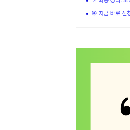
📌 최종 정리: 
🎯 지금 바로 