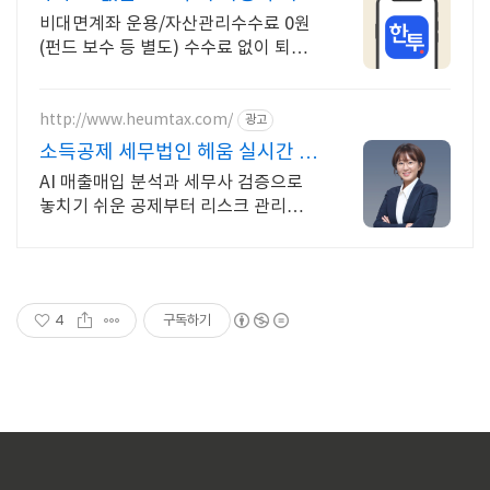
는 적립식 ETF
비대면계좌 운용/자산관리수수료 0원
(펀드 보수 등 별도) 수수료 없이 퇴직
금 관리
http://www.heumtax.com/
광고
소득공제 세무법인 헤움 실시간 카
톡 상담 지원
AI 매출매입 분석과 세무사 검증으로
놓치기 쉬운 공제부터 리스크 관리까
지! 전국 30여 개 지점, 200여 명의 세
무 인력 대기
4
구독하기