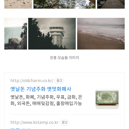
강릉 모습들 이미지
http://oldcharm.co.kr/
광고
옛날돈 기념주화 옛멋화폐사
옛날돈, 화폐, 기념주화, 우표, 금화, 은
화, 외국돈, 매매및감정, 출장매입가능
http://www.kstamp.co.kr
광고