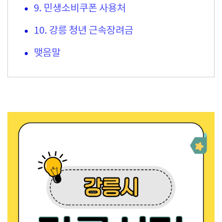
9. 민생소비쿠폰 사용처
10. 강릉 청년 근속장려금
맺음말