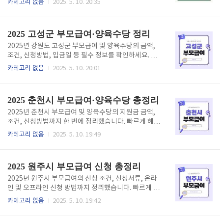
카테고리 없음
2025. 5. 10. 20:35
이용 여부에 따라 금액 차이가 있습니다. 어린이집 이용
인하세요. 2025 양양군 부모급여 확인하기👆 양양군 부
시에는 부모급여 대신 보육료가 지원되며, 중복 수급은
모급여란?양양군 부모급여는 만 0~1세 아동을 양육하
불가능합니다.신청 대상 및 조건신청 시점에 양구군에
는 가정에 대해 정부 및 지방자치단체가 매월 일정 금액
2025 고성군 부모급여·양육수당 정리
..
을 지원하는 제도입니다. 이는 육아에 대한 국가의 책임
분담을 강화하고, 양육 부담을 줄이기 위한 정책 중 하
2025년 강원도 고성군 부모급여 및 양육수당의 금액,
나입니다.2025년 기준, 부모급여는 다음과 같이 구성
조건, 신청방법, 입금일 등 필수 정보를 확인하세요. 빠
됩니다:만 0세 (24개월 미만): 월 최대 100만 원만 1세
르게 신청하려면 아래 버튼을 눌러주세요. 2025 부모
카테고리 없음
2025. 5. 10. 20:01
(24개월~36개월 미만): 월 최대 50만 원단, 어린이집
급여 신청 바로가기👆 📌 1. 부모급여란?부모급여는 0~
등 보육시설 이용 여부에 따라 금액이 달라질 수 있습니
1세 자녀를 가정에서 양육할 경우 매월 현금으로 지급
다. 양육수당과 중복으로 받을 수 없으며, ..
되는 제도이며, 2025년부터 양육수당과 통합됩니다.📌
2025 춘천시 부모급여·양육수당 총정리
2. 2025년 부모급여 지원 금액만 0세는 100만 원, 만 1
세는 50만 원으로 지급되며, 보육시설 이용 시 보육료
2025년 춘천시 부모급여 및 양육수당의 지원금 금액,
로 대체됩니다.📌 3. 부모급여 지원 대상 (고성군 기준)
조건, 신청방법까지 한 번에 정리했습니다. 빠르게 혜택
고성군에 주소지를 둔 가정으로, 자녀가 만 0~1세이고
신청하려면 아래 버튼에서 확인하세요. 2025 부모급여
카테고리 없음
2025. 5. 10. 19:49
가정양육 중이면 대상이 됩니다. 2025 부모급여 신청
신청 바로가기👆 📌 1. 부모급여와 양육수당 차이점부
바로가기👆 📌 4. 신청에 필요한 서류신분증, 주민등록
모급여는 0~1세 자녀 가정양육 시 지급되며, 양육수당
등본, 가족관계증명서, 통장사본 등..
은 기존 제도입니다. 2025년부터 부모급여로 통합됩니
2025 원주시 부모급여 신청 총정리
다.📌 2. 2025년 춘천시 부모급여 지원금 금액만 0세는
월 100만 원, 만 1세는 50만 원이 지급되며, 어린이집
2025년 원주시 부모급여의 신청 조건, 신청서류, 온라
이용 시 보육료로 대체됩니다.📌 3. 춘천시 부모급여 지
인 및 오프라인 신청 방법까지 정리했습니다. 빠르게 부
원 조건춘천시에 거주하며 만 0~1세 자녀를 가정에서
모급여 신청하려면 아래 버튼에서 확인하세요. 2025
카테고리 없음
2025. 5. 10. 19:42
양육 중인 경우 신청 가능합니다. 2025 부모급여 신청
부모급여 신청 바로가기👆 📌 1. 부모급여란?부모급여
바로가기👆 📌 4. 신청서류 및 준비물신분증, 주민등록
는 정부가 시행하는 영아 가정 현금 지원 제도로, 원주