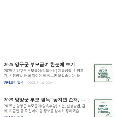
2025 양구군 부모급여 한눈에 보기
2025년 양구군 부모급여(양육수당) 지급금액, 신청조
건, 신청방법 등 꼭 알아야 할 정보만 모았습니다. 빠르
게 부모급여 확인하시려면 아래 버튼을 눌러보세요. 20
카테고리 없음
2025. 5. 10. 20:44
25 양구군 부모급여 확인하기👆 부모급여(양육수당)
란?부모급여는 만 0세~1세 미만 아동을 가정에서 양육
하는 부모에게 매월 일정 금액을 현금으로 지원하는 제
2025 양양군 부모 필독! 놓치면 손해, 부모급여
도입니다. 어린이집에 보내지 않고 가정에서 직접 아이
를 돌보는 경우에 해당합니다.2025년 기준 금액은 다
2025년 양양군 부모급여(양육수당) 조건, 신청방법, 금
음과 같습니다:만 0세(24개월 미만): 최대 월 100만 원
액, 지급일 등 꼭 알아야 할 정보를 상세히 정리했습니
만 1세(24~36개월 미만): 최대 월 50만 원단, 보육시설
다. 빠르게 부모급여 정보를 원하시면 아래 버튼에서 확