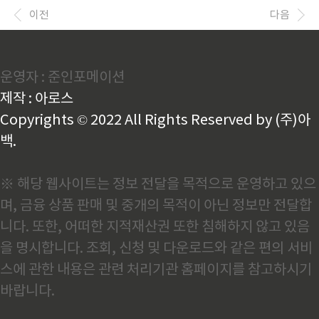
등본, 가족관계증명서, 통장사본 등..
시는 이 제도의 적용 대상입니다.📌 2. 2025년 부모급
이전
다음
여 지원 금액만 0세는 100만 원, 만 1세는 50만 원이 매
월 지급되며, 어린이집 이용 시 보육료로 대체됩니다.📌
3. 부모급여 신청 조건 (원주시 기준)원주 거주 중인 만
0~1세 자녀 가정이며, 가정양육 중일 경우 신청 가능합
운영자 : 준인포메이션
니다. 2025 부모급여 신청 바로가기👆 📌 4. 부모급여
신청 준비서류신분증, 주민등록등본, 통장사본 등이 필
제작 : 아로스
요하며, 가족관계증명서도 요구될 ..
Copyrights © 2022 All Rights Reserved by (주)아
백.
※ 해당 웹사이트는 정보 전달을 목적으로 운영하고 있으
며, 금융 상품 판매 및 중개의 목적이 아닌 정보만 전달합
니다. 또한, 어떠한 지적재산권 또한 침해하지 않고 있음
을 명시합니다. 조회, 신청 및 다운로드와 같은 편의 서비
스에 관한 내용은 관련 처리기관 홈페이지를 참고하시기
바랍니다.