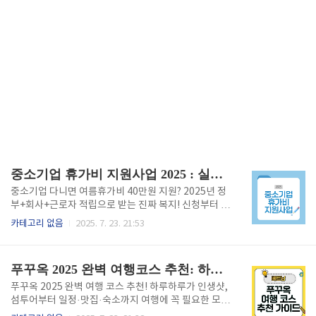
중소기업 휴가비 지원사업 2025 : 실전 신청 조건·지원금액·활용법 총정리! “놓치면 40만 원, 제대로 챙겨야 내 여름이 바뀐다!”
중소기업 다니면 여름휴가비 40만원 지원? 2025년 정
부+회사+근로자 적립으로 받는 진짜 복지! 신청부터 활
용 꿀팁까지 완벽정리. 내 휴가비 신청하러 가기👆 “중
카테고리 없음
2025. 7. 23. 21:53
소기업 다니는 나, 회사 복지로 휴가비도 40만 원? 근로
자·회사 모두 이득 되는 숨겨진 취업 복지, 누구나 바로
실천하는 노하우까지!”이 글을 클릭했다는 건 아마도
푸꾸옥 2025 완벽 여행코스 추천: 하루하루가 인생샷! 숨은 명소부터 일정·실전팁까지 한 번에 모았다
‘나도 받을 수 있을까?’ 하는 기대 때문일 겁니다. 뉴스
에서만 보던 ‘중소기업 휴가비 지원사업’, 실제로 얼마
푸꾸옥 2025 완벽 여행 코스 추천! 하루하루가 인생샷,
나 받고, 누구까지 되고, 어떻게 써야 가장 똑똑한지 헷
섬투어부터 일정·맛집·숙소까지 여행에 꼭 필요한 모든
갈린 적 있으셨죠? 내 월급이 더 두둑해지는 진짜 정부
꿀팁을 한 번에 정리했습니다. “10만원대 항공권, 꿈같