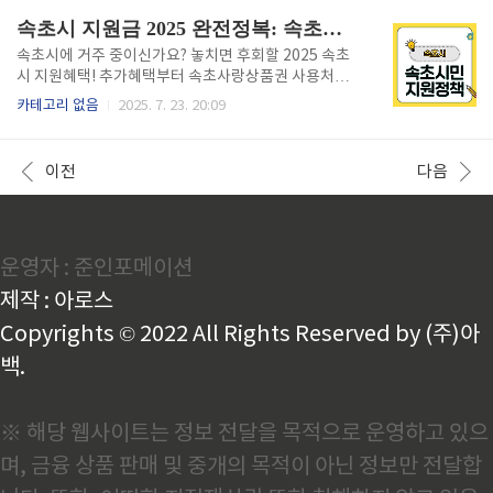
방법강릉페이는 강릉시 지역화폐로 소상공인 매장에서
다양한 현금성 지원 정책을 적극적으로 펼치고 있습니
속초시 지원금 2025 완전정복: 속초페이 사용처부터 청년·전입 혜택까지 한눈에!
사용 ..
다. 전입자, 청년층, 자녀를 둔 가정, 저소득층, 신혼부
부 등 다양한 계층을 아우르는 생활밀착형 복지 혜택이
속초시에 거주 중이신가요? 놓치면 후회할 2025 속초
확대되며, 대부분의 지원금은 동해사랑상품권(Dongh
시 지원혜택! 추가혜택부터 속초사랑상품권 사용처까
ae Pay)을 통해 지급됩니다.이번 글에서는 동해시에
지 현금처럼 쓰는 꿀팁 지금 모두 알려드립니다. 속초시
카테고리 없음
2025. 7. 23. 20:09
거주하는 시민이라면 반드시 알고 있어야 할 지원금 종
지원혜택 확인하기👆 1. 속초시 거주자라면 꼭 알아야
류, 조건, 신청 방법, 그리고 사용처까지 한눈에 정리해
할 2025년 추가혜택 총정리속초시에 주민등록이 되어
드립니다. 복잡한 정책을 간단히, 실수 없이 챙기세요.
있고 실제 거주 중인 시민이라면 누구나 받을 수 있는 2
이전
다음
① 전입자..
025년 속초시 거주자 추가지원 정책이 확대 시행 중입
니다. 특히 청년층, 신혼부부, 전입자, 기초생활수급자,
학부모 등 다양한 계층별로 현금성 지역화폐인 속초사
랑상품권(Sokcho Local Pay)으로 수령 가능한 혜택
운영자 : 준인포메이션
이 많아졌습니다.지급 기준을 충족한다면 수십만 원을
빠르게 받을 수 있으며, 소멸성 지역화폐이기 때문에 사
제작 : 아로스
용처를 미리 확인하고 전략적으로 쓰는 것이 중요합니
다. 이 글에..
Copyrights © 2022 All Rights Reserved by (주)아
백.
※ 해당 웹사이트는 정보 전달을 목적으로 운영하고 있으
며, 금융 상품 판매 및 중개의 목적이 아닌 정보만 전달합