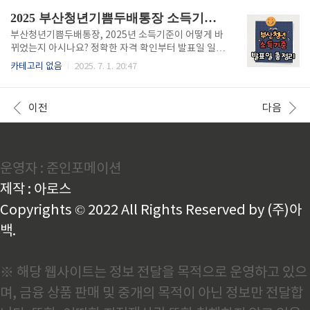
다.구분1차 지급2차 지급총액건강보험료 상위 10%1..
로 열리는 아마추어 e스포츠 대회입니다. 라이엇 공식
2025 부산청년기쁨두배통장 소득기준과 발표일 총정리
후원 또는 대학연합, 학생회 주최로 진행되며, 교육기관
인증을 받은 참가자만 출전 가능한 점이 특징입니다. 이
부산청년기쁨두배통장, 2025년 소득기준이 어떻게 바
대회는 실력을 겨루는 무대일 뿐 아니라, e스포츠 분야
뀌었는지 아시나요? 정확한 자격 확인부터 발표일 일정
에 관심 있는 대학생들에게 **현장 경험과 팀워크를 기
까지, 신청 전 필수 정보를 정리했습니다. 빠르게 소득
카테고리 없음
2025. 7. 1. 20:47
를 기회**를 제공하며, **대회 수상자에게는 상금, 인
기준과 발표일을 확인하려면 아래 버튼을 클릭하세요.
증서, e스포츠 경력** 등의 혜택이 주어집니다. 2025
2025 기쁨두배통장 공고 바로가기👆 부산청년기쁨두
년 주요 대학생 대회 일정 정리2025년 기준 국내 발로..
배통장 자격조건과 핵심 요건부산청년기쁨두배통장은
이전
다음
부산시 청년의 자산 형성을 지원하는 정책형 통장입니
다. 기본적으로 **소득 조건 + 나이 + 거주 요건**을 충
족해야 신청할 수 있습니다.✅ 2025년 기준 신청 자격
요약:연령: 만 18세 ~ 만 34세거주지: 부산시 주민등록
운영자 : 준인포메이션
기준 1개월 이상 거주소득: 중위소득 140% 이하근로
자 또는 사업자 (유급 근로)자격은 신청일 기준으로 판
제작 : 아로스
단되며, 유사 자산형성 사업(예: 희망두배청년통장, 내
일채움공제 ..
Copyrights © 2022 All Rights Reserved by (주)아
백.
※ 해당 웹사이트는 정보 전달을 목적으로 운영하고 있으
며, 금융 상품 판매 및 중개의 목적이 아닌 정보만 전달합