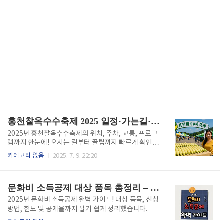
홍천찰옥수수축제 2025 일정·가는길·주차팁｜이 글 하나로 끝!
2025년 홍천찰옥수수축제의 위치, 주차, 교통, 프로그
램까지 한눈에! 오시는 길부터 꿀팁까지 빠르게 확인해
보세요. 홍천찰옥수수축제 정보 확인하기👆 홍천찰옥수
카테고리 없음
2025. 7. 9. 22:20
수축제란?매년 여름 강원특별자치도 홍천군에서 열리
는 홍천찰옥수수축제는, 대한민국 찰옥수수 생산의 중
심지인 홍천의 농업 자원과 문화를 널리 알리는 대표적
문화비 소득공제 대상 품목 총정리 – 도서, 공연, 체육시설까지 절세 놓치지 마세요!
인 지역축제입니다. 2025년 축제는 7월 25일부터 27
일까지 3일간, 홍천종합운동장 주차장 일원에서 펼쳐
2025년 문화비 소득공제 완벽 가이드! 대상 품목, 신청
집니다. 축제 위치 및 오시는 길📍 축제 장소주소: 강원
방법, 한도 및 공제율까지 알기 쉽게 정리했습니다. 연
특별자치도 홍천군 홍천읍 태학여내길 27 (홍천종합운
말정산 혜택을 놓치지 마세요. 홈택스에서 문화비 공제