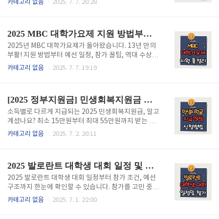
카테고리 없음
2025. 7. 7. 20:28
동장 주차장)홍천읍 중심부에 위치하여 접근성이 매우
확인하기 👈2025 문화비 소득공제 총정리 – 연말정산
뛰어납니다. 자동차와 대중교통 모두 편리하게 이용할
에서 놓치지 마세요!도서, 공연, 영화, 체육시설까지! 일
수 있습니다.🚗 자가용 이용 시서울/수도권: 중앙고속
상 속 문화생활을 하며 연말정산 소득공제까지 챙길 수
2025 MBC 대학가요제 지원 방법부터 역대 명곡까지 총정리 – 지금 도전하세요!
도로 홍천IC → 홍천 ..
있다면 어떨까요? 2025년 문화비 소득공제는 공제 대
상 품목이 확대되고, 공제율도 일부 상향되면서 더 많은
2025년 MBC 대학가요제가 돌아왔습니다. 13년 만의
근로자들이 혜택을 누릴 수 있게 되었습니다. 문화비 소
부활! 지원 방법부터 예선 일정, 참가 꿀팁, 역대 수상자
득공제란?문화비 소득공제는 총급여 7,000만 원 이하
까지 완벽하게 정리했습니다. 참여하고 싶다면 지금 클
카테고리 없음
2025. 7. 7. 19:19
근로자가 문화활동에 사용한 금액을 연말정산 시 공제
릭! 2025 대학가요제 안내 바로가기 👆 2025 MBC 대
받을 수 있는 제도입니다. 일반 신용카드 공제 한도와
학가요제: 청춘과 음악이 다시 만나는 순간대한민국 대
별도로 적용되며, 최대 300만 원까지 추가 공제가 가능
표 음악 경연대회, MBC 대학가요제가 13년 만에 돌아
[2025 정부지원금] 민생회복지원금 최대 55만원 지급 일정과 신청방법 전국민 차등 지급
합..
왔습니다. 1977년 시작 이후 유재하, 신해철, 김동률 등
수많은 뮤지션의 시작이 되었던 이 대회는, 단순한 음악
소득별로 다르게 지급되는 2025 민생회복지원금, 알고
경연이 아닌 시대의 흐름을 이끌었던 상징적인 무대였
계셨나요? 최소 15만원부터 최대 55만원까지 받는 법,
습니다. 1. 왜 대학가요제가 다시 주목받는가?지난 10
지금 바로 확인하세요! 민생회복지원금 신청하러 가기
카테고리 없음
2025. 7. 2. 20:11
년 간 한국 음악은 아이돌 중심의 상업적 흐름으로 빠르
👆 💸 모든 국민이 받는 건 아니라고요?2025년 정부의
게 흘러갔습니다. 그러나 음악 본연의 감성, 창의성, 청
민생회복지원금은 누구나 같은 금액을 받는 보편 지급
춘의 도전 정신을 담은 무대에 대한 갈증이 ..
이 아닙니다. 소득, 계층, 지역에 따라 지급 금액이 달라
2025 발로란트 대학생 대회 일정 및 참가 가이드 총정리
지는 ‘차등 지원’ 방식이 적용됩니다.즉, 단순한 지원이
아닌, 정밀하게 설계된 정책형 재난지원금입니다. 내용
2025 발로란트 대학생 대회 일정부터 참가 조건, 예선
을 잘 모르면 받을 수 있는 금액조차 줄어들 수 있으니
구조까지 한눈에 확인할 수 있습니다. 참가를 고민 중이
꼭 확인하세요!📊 누구에게 얼마나? 지원금 세부 지급
라면 지금 바로 필수 정보 체크하세요! 대학생 대회 일
카테고리 없음
2025. 7. 1. 22:00
액1차 지급은 전 국민 대상, 2차는 소득 하위 90%만 해
정 보러 가기👆 발로란트 대학생 대회란?‘발로란트 대
당됩니다. 아래 표를 보면 지급 구조가 확실히 보입니
학생 대회’는 전국 대학교 재학생 또는 휴학생을 대상으