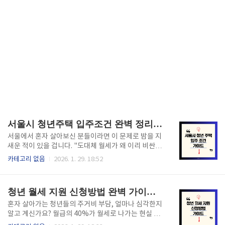
서울시 청년주택 입주조건 완벽 정리 | 2026년 1월 신청 진행중, 월 20만원 역세권
서울에서 혼자 살아보신 분들이라면 이 문제로 밤을 지
새운 적이 있을 겁니다. "도대체 월세가 왜 이리 비싼
가?" 원룸은 관리비 빼도 50만원 이상, 역세권이면 더
카테고리 없음
2026. 1. 29. 18:52
더욱 불가능한 금액입니다. 그래서 많은 청년들이 외곽
으로 밀려나거나 고시원에 눌러앉게 되죠.하지만 서울
시가 청년들을 위해 내놓은 정책이 있습니다. '청년안심
청년 월세 지원 신청방법 완벽 가이드 | 2026년 상시화, 월 20만원 × 24개월
주택' - 서울의 역세권에 위치한 주택을 시세의 단 30~
50% 수준으로 공급하는 공공임대 정책입니다. 실제로
혼자 살아가는 청년들의 주거비 부담, 얼마나 심각한지
많은 청년들이 월 20만원대의 역세권 집에 살고 있습니
알고 계신가요? 월급의 40%가 월세로 나가는 현실 속
다.이 글에서는 2026년 현재 신청 중인 서울시 청년주
에서 정부가 든든한 지원을 약속했습니다. 2026년부터