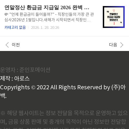
액, 신청 자격, 신청 방법, 주의사항까지. 이 글을..
로 **"모바일 장애인 등록증"**입니다."왜 이게 중요
연말정산 환급금 지급일 2026 완벽 정리 | 언제 받을까? 얼마나 받을까?
한가?"장애인들, 특히 거동이 불편한 분들에게 이 변화
는 엄청난 편의입니다:무거운 카드를 들고 다닐 필요 없
💸 "언제 환급금이 들어올까?" - 직장인들의 가장 큰 관
음분실 위험이 줄어듦온라인 서비스 이용이 간편함2월
심사2026년 1월입니다.새해가 시작되면서 직장인들의
부터는 은행 업무도 모바일로 처리 가능이 글에서는 모
입은 저절로 올라갑니다. 왜냐하면 "연말정산 시즌"이
카테고리 없음
2026. 1. 28. 20:26
바일 장애인 등록증의 모든 것을 정리했습니다. 신청 자
시작되기 때문입니다.지난 해 한 해 동안 월급에서 빠져
격부터 신청 방법, 사용처, 주의사항까지. 이 글을 읽으
나간 세금들이 돌아올 시간이 온 것입니다. 이것을 우리
면 당신도 오늘 당장 모바일 장애인 등록증을 신청할 수
는 "13월의 월급"이라고 부르기도 합니다. 하지만 모두
이전
다음
있을 것입니다..
가 같은 질문을 합니다:"연말정산 환급금이 정확히 언
제 들어올까?"회사마다 다르고, 사람마다 다르고, 상황
에 따라 달라지는 연말정산 환급금 지급일. 이제부터 이
모든 것을 정확히 알아보겠습니다.📅 2026년 연말정산
운영자 : 준인포메이션
환급금 지급 시기 - 가장 중요한 정보기본 원칙: 2월 급
여에 포함되어 지급 text가장 일반적인 지급 방식: 연말
제작 : 아로스
정산 결과 → 2월 급여에 반영 → 2월 급여와 함..
Copyrights © 2022 All Rights Reserved by (주)아
백.
※ 해당 웹사이트는 정보 전달을 목적으로 운영하고 있으
며, 금융 상품 판매 및 중개의 목적이 아닌 정보만 전달합