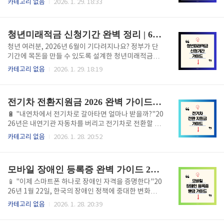
카테고리 없음
2026. 1. 29. 18:33
택의 모든 입주조건, 신청방법, 실제 사례를 꼼꼼히 정
청년 월세 지원 제도가 상시화되면서 이제 신청 기간 제
리했습니다. 지금 신청하면 6월부터 입주할 수 있습니
약 없이 연중 언제든 신청이 가능해집니다. 매달 최대 2
다.📍 서울시 청년주택이란? 무엇이 다를까?청년주택
0만원을 최대 24개월간 받을 수 있는 이 기회, 자신이
청년미래적금 신청기간 완벽 정리 | 6월 출시, 2,200만원 목돈 만드는 법
은 단순한 임대주택..
받을 자격이 있는지, 어떻게 신청하는지 정확히 알아야
손실을 막을 수 있습니다. 이 글에서는 청년 월세 지원
청년 여러분, 2026년 6월이 기다려지나요? 정부가 단
의 모든 것을 단계별로 정리했습니다.📢 2026년 청년
기간에 목돈을 만들 수 있도록 설계한 청년미래적금이
월세지원, 무엇이 달라졌나?2026년은 청년월세지원
드디어 나옵니다. 기존 청년도약계좌는 5년이라는 긴
카테고리 없음
2026. 1. 29. 18:19
역사에 기념비적인 해입니다. 기존 한시적 제도에서 벗
기간이 부담이었다면, 청년미래적금은 단 3년 만에 월
어나 정부의 정식 상시 정책으로 전환되었기 때문입니
최대 50만원 납입 시 정부가 6~12%를 매칭해줍니다.
다. 항목/기존 제도/2026년 개편 신청 방식기간 한정
최대 2,200만원의 목돈을 마련할 수 있는 이 기회, 놓치
전기차 전환지원금 2026 완벽 가이드 | 최대 680만원 받는 조건과 신청 방법
(분기별/..
면 안 됩니다. 이 글에서는 신청기간, 가입조건, 혜택, 신
청방법을 꼼꼼히 정리했습니다.📅 청년미래적금 신청
🔋 "내연차에서 전기차로 갈아타면 얼마나 받을까?"20
기간 | 언제 신청해야 할까?청년미래적금의 신청 일정
26년은 내연기관 자동차를 버리고 전기차로 전환할 최
은 다음과 같습니다. 항목/일정 출시 시작2026년 6월
고의 기회입니다.왜냐하면 정부가 "전환지원금"이라는
카테고리 없음
2026. 1. 28. 20:52
예정신청 마감2026년 12월 31일 23:59가입 기간3년
완전히 새로운 제도를 도입했기 때문입니다.지금까지
만기모집 공고2026년 3~4월 예상 (정부 공식 발표 기
는: text전기차 구매 보조금 = 최대 300만원 하지만 20
다리는 중) 정부는 2026년 6월을 목표로 ..
26년부터는: text기본 구매 보조금 300만원 + 전환지
모바일 장애인 등록증 완벽 가이드 2026 | 신청방법부터 사용처까지
원금 100만원 = 최대 400만원 (추가 보조금까지 포함
하면 최대 680만원!) "680만원?"그렇습니다. 지금까
📱 "이제 스마트폰 하나로 장애인 자격을 증명한다"20
지 전기차를 사면 최대 580만원을 받았다면, 이제는 내
26년 1월 22일, 한국의 장애인 정책에 중대한 변화가
연차를 버리고 전기차로 바꾸면 100만원을 추가로 받
일어났습니다.더 이상 플라스틱 카드를 들고 다닐 필요
카테고리 없음
2026. 1. 28. 20:39
을 수 있게 된 것입니다.이 글에서는 2026년 전기차 전
가 없습니다.이제부터는 스마트폰 앱 하나에 장애인 등
환지원금의 모든 것을 정리했습니다. 받을 수 있는 금
록증을 저장하고 다닐 수 있게 된 것입니다. 이것이 바